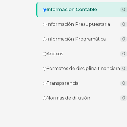
Información Contable
0
Información Presupuestaria
0
Información Programática
0
Anexos
0
Formatos de disciplina financiera
0
Transparencia
0
Normas de difusión
0