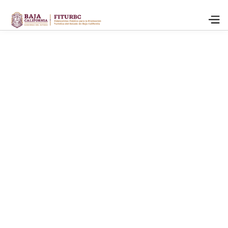
diego.sanchez@bajacalifornia.travel
(664) 789-0123