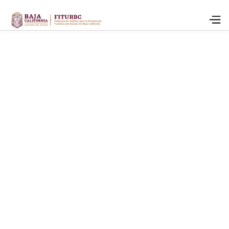
fernando.jimenez@bajacalifornia.travel
(664) 345-6780