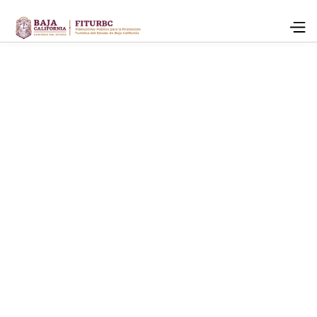
raul.gomez@bajacalifornia.travel
(664) 789-0124