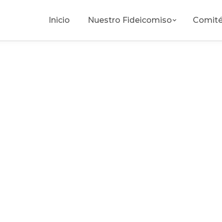
Inicio
Nuestro Fideicomiso
Comité
ricardo.perez@bajacalifornia.travel