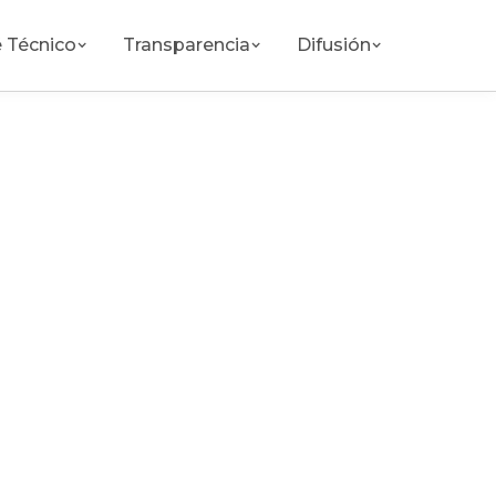
 Técnico
Transparencia
Difusión
(664) 901-2345