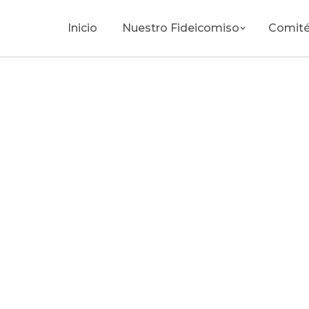
Inicio
Nuestro Fideicomiso
Comité
patricia.lopez@bajacalifornia.travel