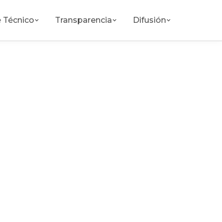
 Técnico
Transparencia
Difusión
(664) 234-5679