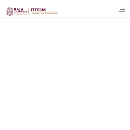
claudia.martinez@bajacalifornia.travel
(664) 456-7891