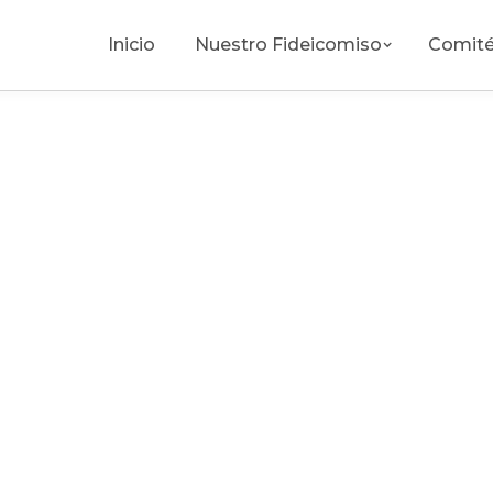
Inicio
Nuestro Fideicomiso
Comité
esteban.torres@bajacalifornia.travel