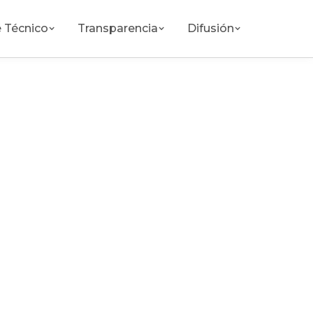
 Técnico
Transparencia
Difusión
(664) 123-4568